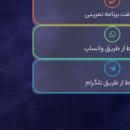
فت برنامه تمرینی
اط از طریق واتساپ
اط از طریق تلگرام